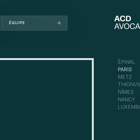
ÉQUIPE
Équipe
Découvrez-nous
Bureaux
Carrières
Actualités
ÉPINAL
PARIS
METZ
THIONVI
NÎMES
NANCY
LUXEMB