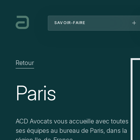
SAVOIR-FAIRE
Corporate M&A
Social
Stratégie commerciale
Fiscal
Innovation
Patrimoine & immobilier
Formations
Négociation
Performance sociale
Retour
Contentieux des Affaires
Public, énergie et environnement
Entreprises en difficulté
Pénal des Affaires
Paris
ACD Avocats vous accueille avec toutes
ses équipes au bureau de Paris, dans la