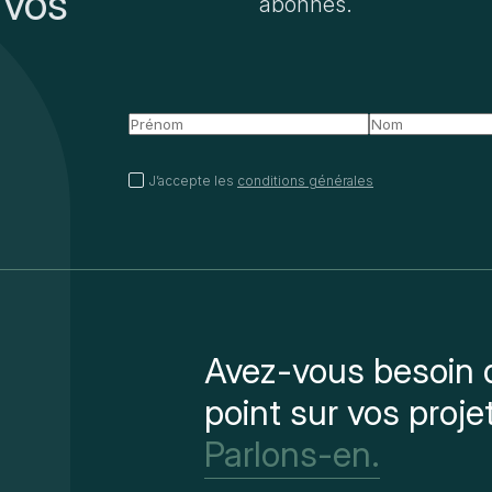
 vos
abonnés.
J’accepte les
conditions générales
Avez-vous besoin d
point sur vos proje
Parlons-en.