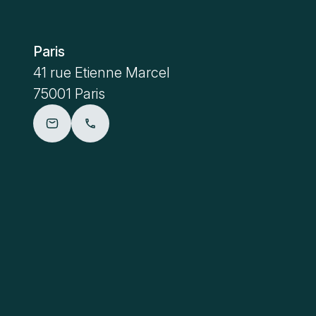
Paris
Metz
41 rue Etienne Marcel
4 place Sa
75001 Paris
57000 Me