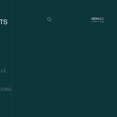
MENU
MENU
LLE
OURG