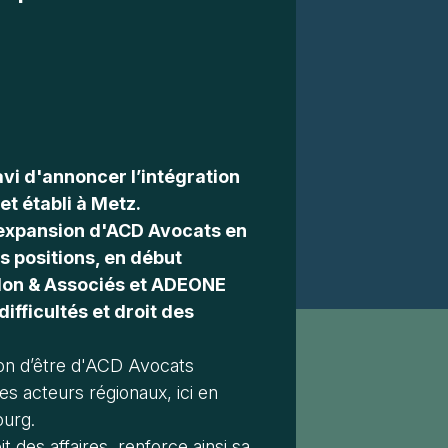
avi d'annoncer l’intégration
t établi à Metz.
d'expansion d'ACD Avocats en
s positions, en début
idon & Associés et ADEONE
ifficultés et droit des
son d’être d'ACD Avocats
s acteurs régionaux, ici en
ourg.
des affaires, renforce ainsi sa