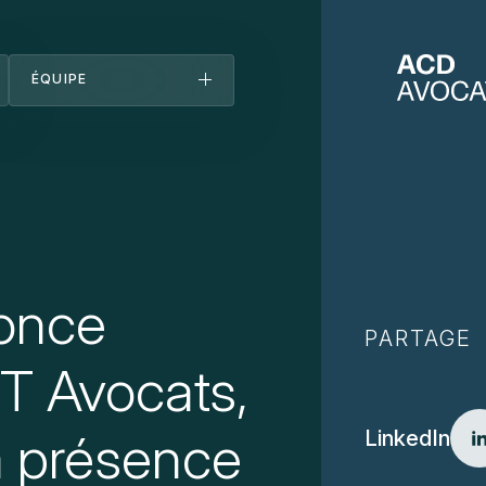
ÉQUIPE
Équipe
Découvrez-nous
Bureaux
Carrières
Actualités
once
PARTAGE
DT Avocats,
sa présence
LinkedIn