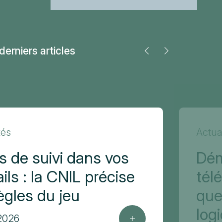
derniers articles
tés
Actua
ls de suivi dans vos
Dé
ils : la CNIL précise
tél
règles du jeu
que
log
 2026