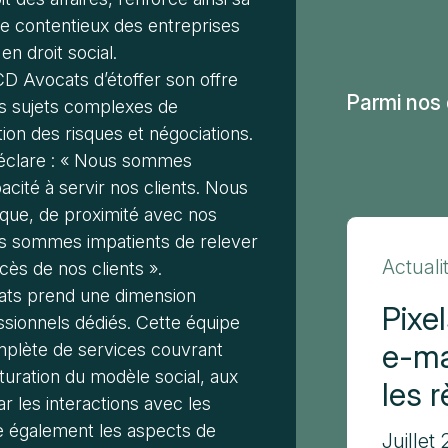
de contentieux des entreprises
n droit social.
D Avocats d’étoffer son offre
Parmi nos 
es sujets complexes de
ion des risques et négociations.
déclare : « Nous sommes
cité à servir nos clients. Nous
ique, de proximité avec nos
us sommes impatients de relever
Actuali
cès de nos clients ».
cats prend une dimension
Pixe
sionnels dédiés. Cette équipe
e-ma
omplète de services couvrant
cturation du modèle social, aux
les 
ar les interactions avec les
re également les aspects de
Juillet