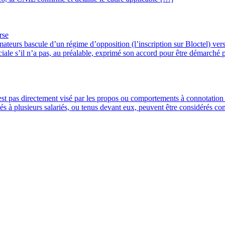
rse
urs bascule d’un régime d’opposition (l’inscription sur Bloctel) vers 
iale s’il n’a pas, au préalable, exprimé son accord pour être démarché
est pas directement visé par les propos ou comportements à connotation 
 à plusieurs salariés, ou tenus devant eux, peuvent être considérés c