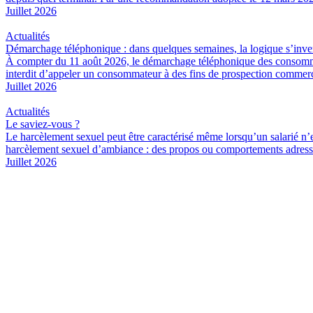
Juillet 2026
Actualités
Démarchage téléphonique : dans quelques semaines, la logique s’inve
À compter du 11 août 2026, le démarchage téléphonique des consommate
interdit d’appeler un consommateur à des fins de prospection commerc
Juillet 2026
Actualités
Le saviez-vous ?
Le harcèlement sexuel peut être caractérisé même lorsqu’un salarié n’
harcèlement sexuel d’ambiance : des propos ou comportements adressés
Juillet 2026