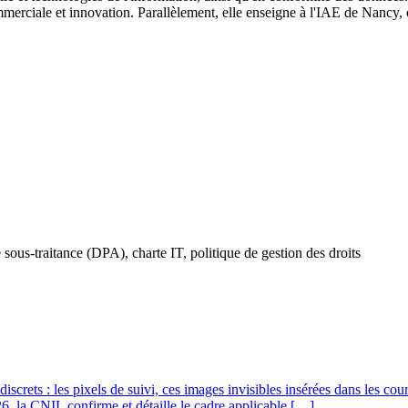
merciale et innovation. Parallèlement, elle enseigne à l'IAE de Nancy, où
 sous-traitance (DPA), charte IT, politique de gestion des droits
crets : les pixels de suivi, ces images invisibles insérées dans les cour
, la CNIL confirme et détaille le cadre applicable […]