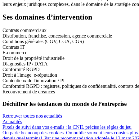
leurs enjeux juridiques complexes, dans le domaine de la stratégie com
Ses domaines d’intervention
Contrats commerciaux
Distribution, franchise, concession, agence commerciale
Conditions générales (CGV, CGA, CGS)
Contrats IT
E-commerce
Droit de la propriété industrielle
Diagnostics IP / DATA
Conformité RGPD
Droit à l'image, e-réputation
Contentieux de l'innovation / PI
Conformité RGPD : registres, politiques de confidentialité, contrats de
Recouvrement de créances
Déchiffrer les tendances du monde de l’entreprise
Retrouver toutes nos actualités
Actualités
Pixels de suivi dans vos e-mails : la CNIL précise les règles du jeu
On parle beaucoup des cookies. On oublie souvent leurs cousins plus dis
depuis quel terminal. Par une recommandation adoptée le 12 mars 2026