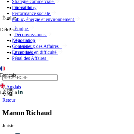
Stratégie commerciale
Innovation
Formations
Performance sociale
Équipe
Public, énergie et environnement
Équipe
Défense
Découvrez-nous
Négociation
Bureaux
Contentieux des Affaires
Carrières
Entreprises en difficulté
Actualités
Pénal des Affaires
Français
Anglais
Menu
Linkedin
Menu
Retour
Manon Richaud
Juriste