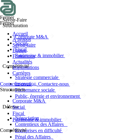
Fermer
Savoir-Faire
Fermer
Structuration
Accueil
Corporate M&A
À propos
Social
Savoir-faire
Fiscal
Équipe
Patrimoine & immobilier
Formations
Actualités
Compétitivité
Implantations
Carrières
Stratégie commerciale
Innovation
Contactez-nous
Contactez-nous
Structuration
Performance sociale
Public, énergie et environnement
Corporate M&A
Défense
Social
Fiscal
Négociation
Patrimoine & immobilier
Contentieux des Affaires
Compétitivité
Entreprises en difficulté
Pénal des Affaires