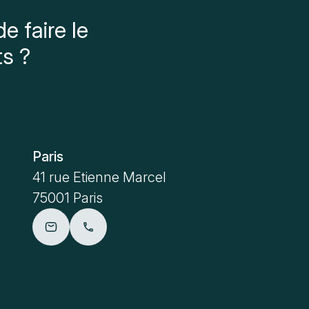
e faire le
ts ?
Paris
Metz
41 rue Etienne Marcel
4 place Sa
75001 Paris
57000 Me