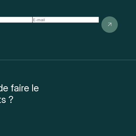
e faire le
ts ?