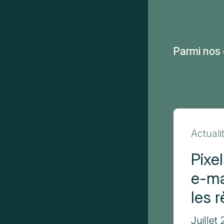
Parmi nos 
Actuali
Pixe
e-ma
les 
Juillet