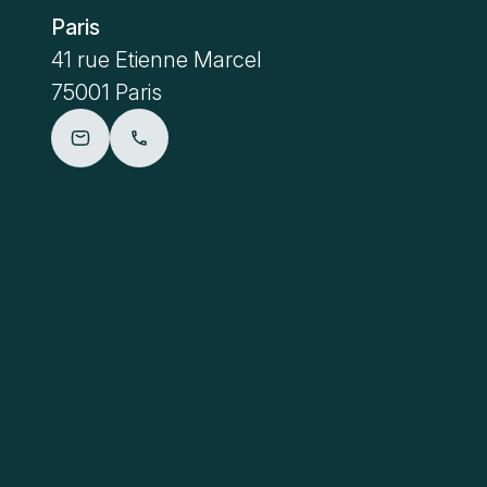
Paris
Metz
41 rue Etienne Marcel
4 place Sa
75001 Paris
57000 Me