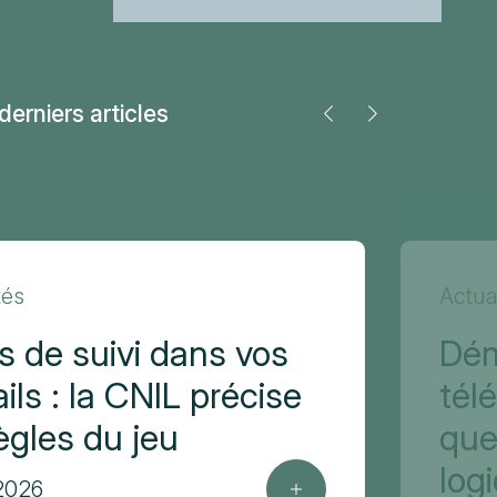
derniers articles
tés
Actua
ls de suivi dans vos
Dé
ils : la CNIL précise
tél
règles du jeu
que
log
 2026