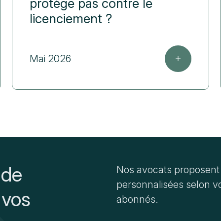
protège pas contre le
licenciement ?
Mai 2026
 de
Nos avocats proposent 
personnalisées selon vo
 vos
abonnés.