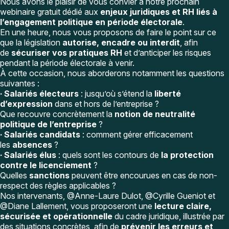
Nous avons le plaisir de vous convier à notre prochain
webinaire gratuit dédié aux
enjeux juridiques et RH liés à
l’engagement politique en période électorale
.
En une heure, nous vous proposons de faire le point sur ce
que la législation
autorise, encadre ou interdit
, afin
de
sécuriser vos pratiques RH
et d’anticiper les risques
pendant la période électorale à venir.
À cette occasion, nous aborderons notamment les questions
suivantes :
∙ Salariés électeurs
: jusqu’où s’étend la
liberté
d’expression
dans et hors de l’entreprise ?
Que recouvre concrètement la
notion de neutralité
politique de l’entreprise
?
∙ Salariés candidats
: comment gérer efficacement
les
absences
?
∙ Salariés élus
: quels sont les contours de
la protection
contre le licenciement
?
Quelles
sanctions
peuvent être encourues en cas de non-
respect des règles applicables ?
Nos intervenants,
@Anne-Laure Dulot
,
@Cyrille Gueniot
et
@Diane Lallement
, vous proposeront une
lecture claire,
sécurisée et opérationnelle
du cadre juridique, illustrée par
des situations concrètes, afin de
prévenir les erreurs et