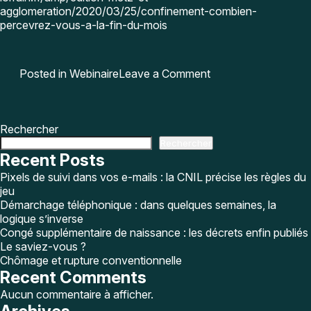
agglomeration/2020/03/25/confinement-combien-
percevrez-vous-a-la-fin-du-mois
on
Posted in
Webinaire
Leave a Comment
Confinement
:
combien
percevrez-
Rechercher
vous
Rechercher
à
Recent Posts
la
Pixels de suivi dans vos e-mails : la CNIL précise les règles du
fin
jeu
du
Démarchage téléphonique : dans quelques semaines, la
mois
logique s’inverse
?
Congé supplémentaire de naissance : les décrets enfin publiés
Le saviez-vous ?
Chômage et rupture conventionnelle
Recent Comments
Aucun commentaire à afficher.